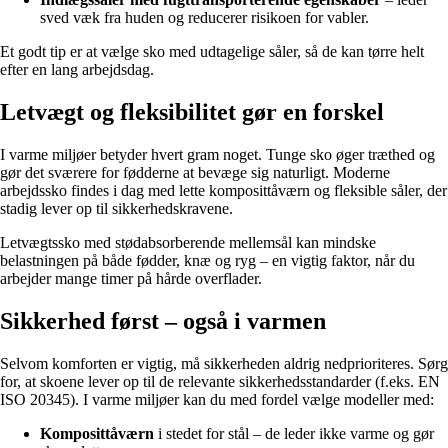
sved væk fra huden og reducerer risikoen for vabler.
Et godt tip er at vælge sko med udtagelige såler, så de kan tørre helt
efter en lang arbejdsdag.
Letvægt og fleksibilitet gør en forskel
I varme miljøer betyder hvert gram noget. Tunge sko øger træthed og
gør det sværere for fødderne at bevæge sig naturligt. Moderne
arbejdssko findes i dag med lette komposittåværn og fleksible såler, der
stadig lever op til sikkerhedskravene.
Letvægtssko med stødabsorberende mellemsål kan mindske
belastningen på både fødder, knæ og ryg – en vigtig faktor, når du
arbejder mange timer på hårde overflader.
Sikkerhed først – også i varmen
Selvom komforten er vigtig, må sikkerheden aldrig nedprioriteres. Sørg
for, at skoene lever op til de relevante sikkerhedsstandarder (f.eks. EN
ISO 20345). I varme miljøer kan du med fordel vælge modeller med:
Komposittåværn
i stedet for stål – de leder ikke varme og gør