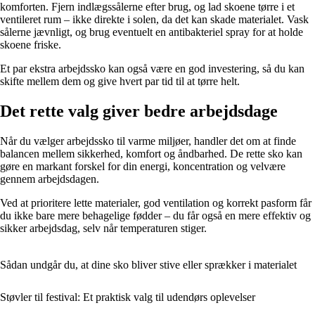
komforten. Fjern indlægssålerne efter brug, og lad skoene tørre i et
ventileret rum – ikke direkte i solen, da det kan skade materialet. Vask
sålerne jævnligt, og brug eventuelt en antibakteriel spray for at holde
skoene friske.
Et par ekstra arbejdssko kan også være en god investering, så du kan
skifte mellem dem og give hvert par tid til at tørre helt.
Det rette valg giver bedre arbejdsdage
Når du vælger arbejdssko til varme miljøer, handler det om at finde
balancen mellem sikkerhed, komfort og åndbarhed. De rette sko kan
gøre en markant forskel for din energi, koncentration og velvære
gennem arbejdsdagen.
Ved at prioritere lette materialer, god ventilation og korrekt pasform får
du ikke bare mere behagelige fødder – du får også en mere effektiv og
sikker arbejdsdag, selv når temperaturen stiger.
Sådan undgår du, at dine sko bliver stive eller sprækker i materialet
Støvler til festival: Et praktisk valg til udendørs oplevelser