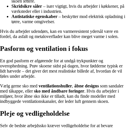
skoen lettere.
Skridsikre såler
– især vigtigt, hvis du arbejder i køkkener, på
værksteder eller i industrien.
Antistatiske egenskaber
– beskytter mod elektrisk opladning i
tørre, varme omgivelser.
Hvis du arbejder udendørs, kan en varmeresistent ydersål være en
fordel, da asfalt og metaloverflader kan blive meget varme i solen.
Pasform og ventilation i fokus
En god pasform er afgørende for at undgå trykpunkter og
overophedning. Prøv skoene sidst på dagen, hvor fødderne typisk er
lidt hævede – det giver det mest realistiske billede af, hvordan de vil
føles under arbejde.
Vælg gerne sko med
ventilationshuller
,
åbne designs
som sandaler
med tåkappe, eller
sko med åndbare foringer
. Hvis du arbejder i
miljøer, hvor åbne sko ikke er tilladt, kan du finde modeller med
indbyggede ventilationskanaler, der leder luft gennem skoen.
Pleje og vedligeholdelse
Selv de bedste arbejdssko kræver vedligeholdelse for at bevare