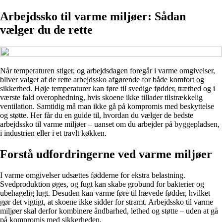
Arbejdssko til varme miljøer: Sådan
vælger du de rette
Når temperaturen stiger, og arbejdsdagen foregår i varme omgivelser,
bliver valget af de rette arbejdssko afgørende for både komfort og
sikkerhed. Høje temperaturer kan føre til svedige fødder, træthed og i
værste fald overophedning, hvis skoene ikke tillader tilstrækkelig
ventilation. Samtidig må man ikke gå på kompromis med beskyttelse
og støtte. Her får du en guide til, hvordan du vælger de bedste
arbejdssko til varme miljøer – uanset om du arbejder på byggepladsen,
i industrien eller i et travlt køkken.
Forstå udfordringerne ved varme miljøer
I varme omgivelser udsættes fødderne for ekstra belastning.
Svedproduktion øges, og fugt kan skabe grobund for bakterier og
ubehagelig lugt. Desuden kan varme føre til hævede fødder, hvilket
gør det vigtigt, at skoene ikke sidder for stramt. Arbejdssko til varme
miljøer skal derfor kombinere åndbarhed, lethed og støtte – uden at gå
på kompromis med sikkerheden.