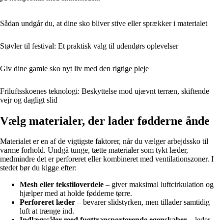
Sådan undgår du, at dine sko bliver stive eller sprækker i materialet
Støvler til festival: Et praktisk valg til udendørs oplevelser
Giv dine gamle sko nyt liv med den rigtige pleje
Friluftsskoenes teknologi: Beskyttelse mod ujævnt terræn, skiftende
vejr og dagligt slid
Vælg materialer, der lader fødderne ånde
Materialet er en af de vigtigste faktorer, når du vælger arbejdssko til
varme forhold. Undgå tunge, tætte materialer som tykt læder,
medmindre det er perforeret eller kombineret med ventilationszoner. I
stedet bør du kigge efter:
Mesh eller tekstiloverdele
– giver maksimal luftcirkulation og
hjælper med at holde fødderne tørre.
Perforeret læder
– bevarer slidstyrken, men tillader samtidig
luft at trænge ind.
Indlægssåler med fugttransporterende egenskaber
– leder