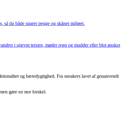
s, så du både sparer penge og skåner miljøet.
vandrer i ujævnt terræn, møder regn og mudder eller blot ønsker
ktionalitet og bæredygtighed. Fra sneakers lavet af genanvendt
men gøre en stor forskel.