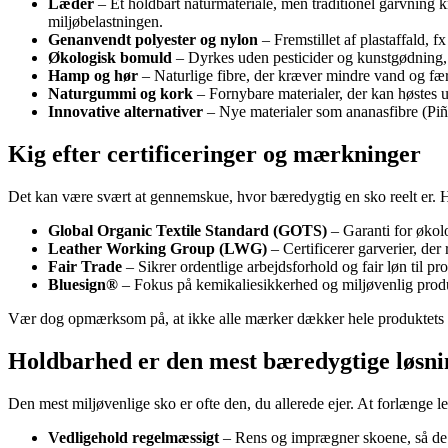
Læder
– Et holdbart naturmateriale, men traditionel garvning k
miljøbelastningen.
Genanvendt polyester og nylon
– Fremstillet af plastaffald, f
Økologisk bomuld
– Dyrkes uden pesticider og kunstgødning,
Hamp og hør
– Naturlige fibre, der kræver mindre vand og fær
Naturgummi og kork
– Fornybare materialer, der kan høstes u
Innovative alternativer
– Nye materialer som ananasfibre (Piña
Kig efter certificeringer og mærkninger
Det kan være svært at gennemskue, hvor bæredygtig en sko reelt er. H
Global Organic Textile Standard (GOTS)
– Garanti for økolo
Leather Working Group (LWG)
– Certificerer garverier, de
Fair Trade
– Sikrer ordentlige arbejdsforhold og fair løn til pr
Bluesign®
– Fokus på kemikaliesikkerhed og miljøvenlig produk
Vær dog opmærksom på, at ikke alle mærker dækker hele produktets livs
Holdbarhed er den mest bæredygtige løsni
Den mest miljøvenlige sko er ofte den, du allerede ejer. At forlænge le
Vedligehold regelmæssigt
– Rens og imprægner skoene, så de 