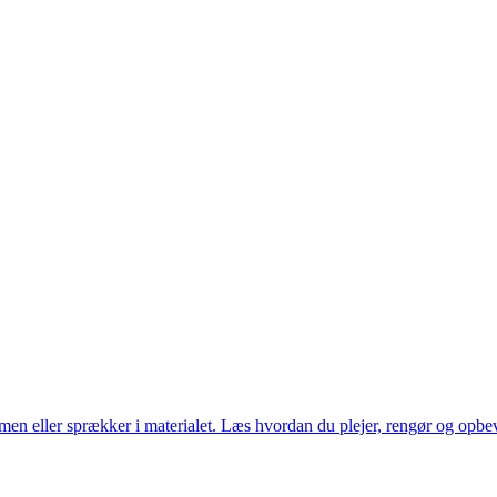
ormen eller sprækker i materialet. Læs hvordan du plejer, rengør og opb