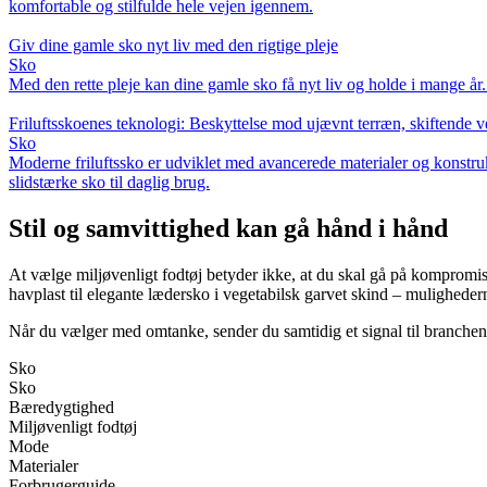
komfortable og stilfulde hele vejen igennem.
Giv dine gamle sko nyt liv med den rigtige pleje
Sko
Med den rette pleje kan dine gamle sko få nyt liv og holde i mange år.
Friluftsskoenes teknologi: Beskyttelse mod ujævnt terræn, skiftende ve
Sko
Moderne friluftssko er udviklet med avancerede materialer og konstruk
slidstærke sko til daglig brug.
Stil og samvittighed kan gå hånd i hånd
At vælge miljøvenligt fodtøj betyder ikke, at du skal gå på kompromi
havplast til elegante lædersko i vegetabilsk garvet skind – mulighede
Når du vælger med omtanke, sender du samtidig et signal til branchen 
Sko
Sko
Bæredygtighed
Miljøvenligt fodtøj
Mode
Materialer
Forbrugerguide