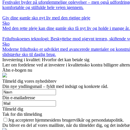
Festivaler byder på uforglemmelige oplevelser – men også udfordringer
komfortable og stilfulde hele vejen igennem.
Giv dine gamle sko nyt liv med den rigtige pleje
Sko
Med den rette pleje kan dine gamle sko få nyt liv og holde i mange år.
Friluftsskoenes teknologi: Beskyttelse mod ujævnt terræn, skiftende ve
Sko
Moderne friluftssko er udviklet med avancerede materialer og konstruk
slidstærke sko til daglig brug.
Investering i kvalitet: Hvorfor det kan betale sig
Lær om fordelene ved at investere i kvalitetssko kontra billigere alter
Åbn e-bogen nu
Tilmeld dig vores nyhedsbrev
Din nye yndlingsmail – fyldt med indsigt og konkrete råd.
Din e-mailadresse
Tilmeld dig
Tak for din tilmelding
Jeg accepterer hjemmesidens brugervilkår og persondatapolitik.
Du bliver en del af vores mailliste, når du tilmelder dig, og det indeb