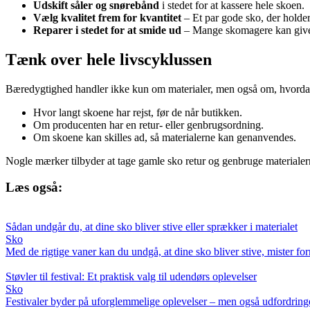
Udskift såler og snørebånd
i stedet for at kassere hele skoen.
Vælg kvalitet frem for kvantitet
– Et par gode sko, der holder i
Reparer i stedet for at smide ud
– Mange skomagere kan give d
Tænk over hele livscyklussen
Bæredygtighed handler ikke kun om materialer, men også om, hvordan 
Hvor langt skoene har rejst, før de når butikken.
Om producenten har en retur- eller genbrugsordning.
Om skoene kan skilles ad, så materialerne kan genanvendes.
Nogle mærker tilbyder at tage gamle sko retur og genbruge materialer
Læs også:
Sådan undgår du, at dine sko bliver stive eller sprækker i materialet
Sko
Med de rigtige vaner kan du undgå, at dine sko bliver stive, mister f
Støvler til festival: Et praktisk valg til udendørs oplevelser
Sko
Festivaler byder på uforglemmelige oplevelser – men også udfordringer