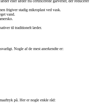
der eller læder fra certificerede garverier, der reducerer
 men frigiver stadig mikroplast ved vask.
eget vand.
ommersko.
ver til traditionelt læder.
varligt. Nogle af de mest anerkendte er:
imaaftryk på. Her er nogle enkle råd: