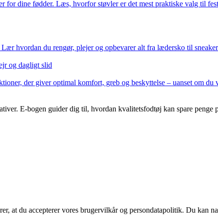
 for dine fødder. Læs, hvorfor støvler er det mest praktiske valg til fe
 Lær hvordan du rengør, plejer og opbevarer alt fra lædersko til sneaker
jr og dagligt slid
tioner, der giver optimal komfort, greb og beskyttelse – uanset om du 
nativer. E-bogen guider dig til, hvordan kvalitetsfodtøj kan spare penge
ærer, at du accepterer vores brugervilkår og persondatapolitik. Du kan na