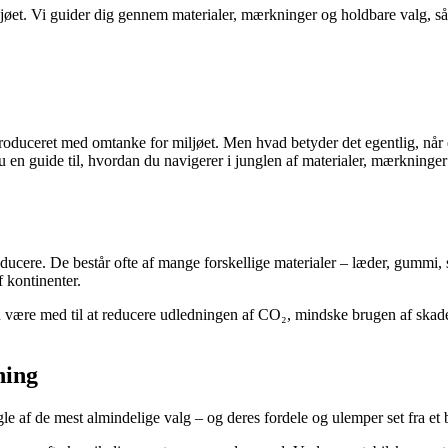
øet. Vi guider dig gennem materialer, mærkninger og holdbare valg, så
være produceret med omtanke for miljøet. Men hvad betyder det egentlig,
u en guide til, hvordan du navigerer i junglen af materialer, mærkninge
cere. De består ofte af mange forskellige materialer – læder, gummi, s
 kontinenter.
u være med til at reducere udledningen af CO₂, mindske brugen af skadel
ning
gle af de mest almindelige valg – og deres fordele og ulemper set fra et