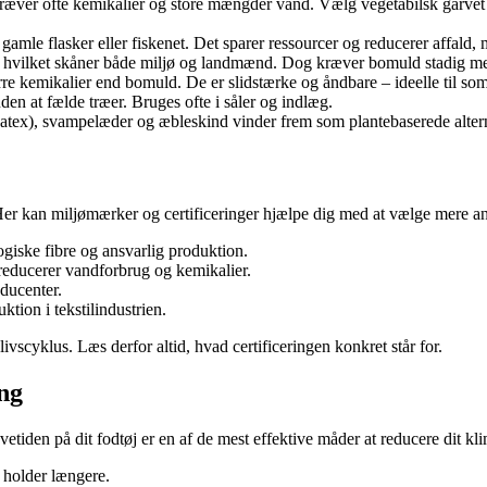
ræver ofte kemikalier og store mængder vand. Vælg vegetabilsk garvet læ
x gamle flasker eller fiskenet. Det sparer ressourcer og reducerer affald,
 hvilket skåner både miljø og landmænd. Dog kræver bomuld stadig m
re kemikalier end bomuld. De er slidstærke og åndbare – ideelle til s
den at fælde træer. Bruges ofte i såler og indlæg.
tex), svampelæder og æbleskind vinder frem som plantebaserede alternati
er kan miljømærker og certificeringer hjælpe dig med at vælge mere ans
giske fibre og ansvarlig produktion.
r reducerer vandforbrug og kemikalier.
oducenter.
tion i tekstilindustrien.
cyklus. Læs derfor altid, hvad certificeringen konkret står for.
ng
vetiden på dit fodtøj er en af de mest effektive måder at reducere dit kl
holder længere.